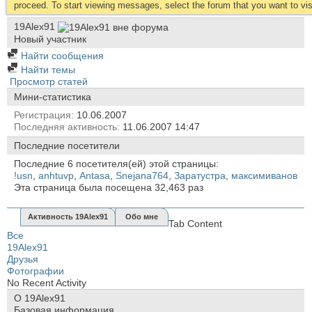
proceed. To start viewing messages, select the forum that you want to visi
19Alex91
Новый участник
Найти сообщения
Найти темы
Просмотр статей
Мини-статистика
Регистрация
10.06.2007
Последняя активность
11.06.2007
14:47
Последние посетители
Последние 6 посетителя(ей) этой страницы:
!usn
,
anhtuvp
,
Antasa
,
Snejana764
,
Заратустра
,
максимиванов
Эта страница была посещена
32,463
раз
Активность 19Alex91
Обо мне
Tab Content
Все
19Alex91
Друзья
Фотографии
No Recent Activity
О 19Alex91
Базовая информация