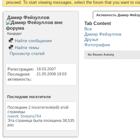
proceed. To start viewing messages, select the forum that you want to visi
Активность Дамир Фейз
Дамир Фейзуллов
Tab Content
Все
Кандидат
Дамир Фейзуллов
Друзья
Найти сообщения
Фотографии
Найти темы
Просмотр статей
No Recent Activity
Регистрация
18.03.2007
Последняя
21.05.2008
19:03
активность
Последние посетители
Последние 2 посетителя(ей) этой
страницы:
isaevk
,
Snejana764
Эта страница была посещена
38,535
раз