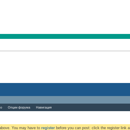
во
Опции форума
Навигация
k above. You may have to
register
before you can post: click the register link