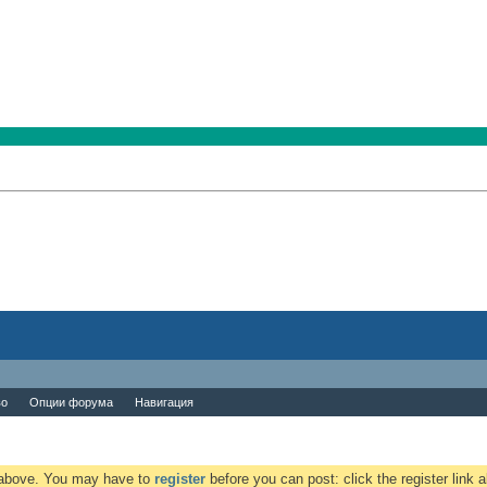
во
Опции форума
Навигация
k above. You may have to
register
before you can post: click the register link