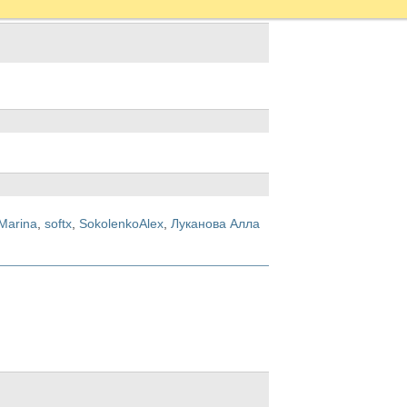
Marina
,
softx
,
SokolenkoAlex
,
Луканова Алла