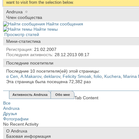
want to visit from the selection below.
Andruxa
Член сообщества
Найти сообщения
Найти темы
Просмотр статей
Мини-статистика
Регистрация
21.02.2007
Последняя активность
28.12.2013
08:17
Последние посетители
Последние 10 посетителя(ей) этой страницы:
α Cen
,
A.Makarov
,
deklarov
,
Felicity Smoak
,
folio
,
Kuchera
,
Marina 
Эта страница была посещена
72,382
раз
Активность Andruxa
Обо мне
Tab Content
Все
Andruxa
Друзья
Фотографии
No Recent Activity
О Andruxa
Базовая информация