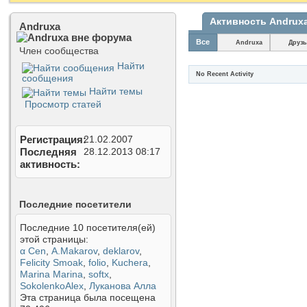
Активность Andrux
Andruxa
Все
Andruxa
Друзь
Член сообщества
Найти
No Recent Activity
сообщения
Найти темы
Просмотр статей
Регистрация
21.02.2007
Последняя
28.12.2013
08:17
активность
Последние посетители
Последние 10 посетителя(ей)
этой страницы:
α Cen
,
A.Makarov
,
deklarov
,
Felicity Smoak
,
folio
,
Kuchera
,
Marina Marina
,
softx
,
SokolenkoAlex
,
Луканова Алла
Эта страница была посещена