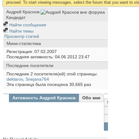
proceed. To start viewing messages, select the forum that you want to visi
Андрей Краснов
Кандидат
Найти сообщения
Найти темы
Просмотр статей
Мини-статистика
Регистрация
07.02.2007
Последняя активность
04.06.2012
23:47
Последние посетители
Последние 2 посетителя(ей) этой страницы:
deklarov
,
Snejana764
Эта страница была посещена
30,665
раз
Активность Андрей Краснов
Обо мне
Все
Андрей
Краснов
Друзья
Фотографии