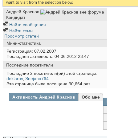
want to visit from the selection below.
Андрей Краснов
Кандидат
Найти сообщения
Найти темы
Просмотр статей
Мини-статистика
Регистрация
07.02.2007
Последняя активность
04.06.2012
23:47
Последние посетители
Последние 2 посетителя(ей) этой страницы:
deklarov
,
Snejana764
Эта страница была посещена
30,664
раз
Активность Андрей Краснов
Обо мне
Все
Андрей
Краснов
Друзья
Фотографии