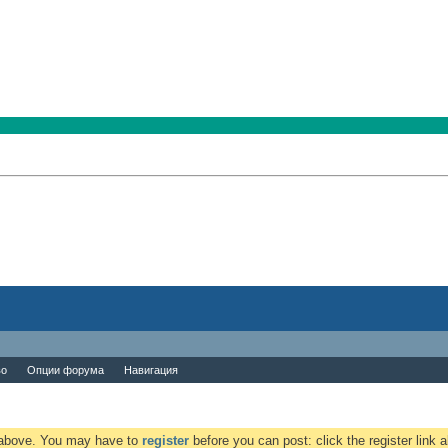
во
Опции форума
Навигация
k above. You may have to
register
before you can post: click the register link