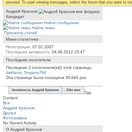
proceed. To start viewing messages, select the forum that you want to visi
Андрей Краснов
Кандидат
Найти сообщения
Найти темы
Просмотр статей
Мини-статистика
Регистрация
07.02.2007
Последняя активность
04.06.2012
23:47
Последние посетители
Последние 2 посетителя(ей) этой страницы:
deklarov
,
Snejana764
Эта страница была посещена
30,666
раз
Активность Андрей Краснов
Обо мне
Tab
Content
Все
Андрей Краснов
Друзья
Фотографии
No Recent Activity
О Андрей Краснов