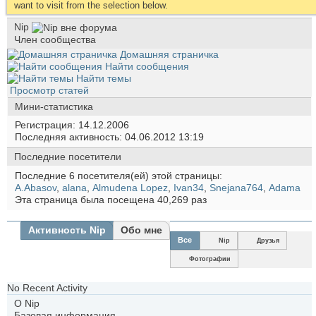
want to visit from the selection below.
Nip
Член сообщества
Домашняя страничка
Найти сообщения
Найти темы
Просмотр статей
Мини-статистика
Регистрация
14.12.2006
Последняя активность
04.06.2012
13:19
Последние посетители
Последние 6 посетителя(ей) этой страницы:
A.Abasov
,
alana
,
Almudena Lopez
,
Ivan34
,
Snejana764
,
Аdama
Эта страница была посещена
40,269
раз
Активность Nip
Обо мне
Все
Nip
Друзья
Фотографии
No Recent Activity
О Nip
Базовая информация