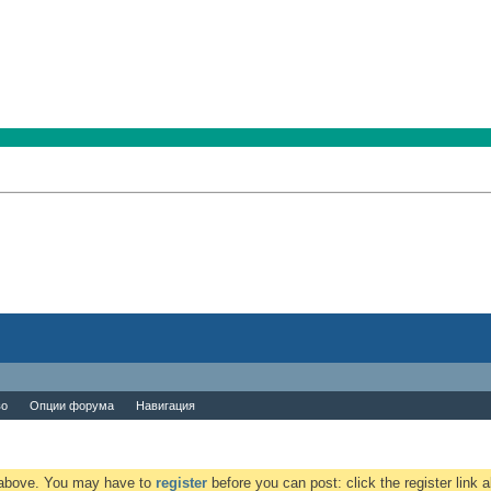
во
Опции форума
Навигация
k above. You may have to
register
before you can post: click the register link