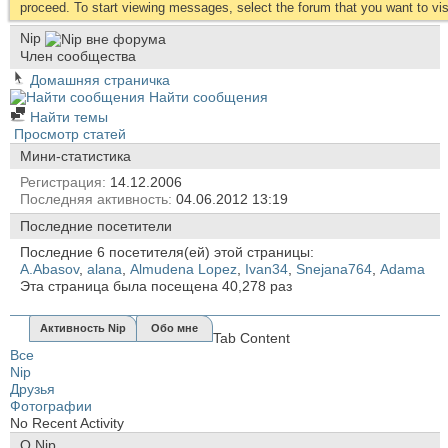
proceed. To start viewing messages, select the forum that you want to visi
Nip
Член сообщества
Домашняя страничка
Найти сообщения
Найти темы
Просмотр статей
Мини-статистика
Регистрация
14.12.2006
Последняя активность
04.06.2012
13:19
Последние посетители
Последние 6 посетителя(ей) этой страницы:
A.Abasov
,
alana
,
Almudena Lopez
,
Ivan34
,
Snejana764
,
Аdama
Эта страница была посещена
40,278
раз
Активность Nip
Обо мне
Tab Content
Все
Nip
Друзья
Фотографии
No Recent Activity
О Nip