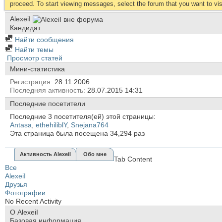
proceed. To start viewing messages, select the forum that you want to visi
AlexeiI
Кандидат
Найти сообщения
Найти темы
Просмотр статей
Мини-статистика
Регистрация
28.11.2006
Последняя активность
28.07.2015
14:31
Последние посетители
Последние 3 посетителя(ей) этой страницы:
Antasa
,
ethehiliblY
,
Snejana764
Эта страница была посещена
34,294
раз
Активность AlexeiI
Обо мне
Tab Content
Все
AlexeiI
Друзья
Фотографии
No Recent Activity
О AlexeiI
Базовая информация