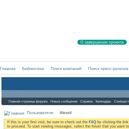
О завершении проекта
Главная
Библиотека
Поиск компаний
Поиск пресс-релизов
Форум
Главная страница форума
Новые сообщения
Справка
Календарь
Сообщест
Пользователи
AlexeiI
If this is your first visit, be sure to check out the
FAQ
by clicking the li
to proceed. To start viewing messages, select the forum that you want to 