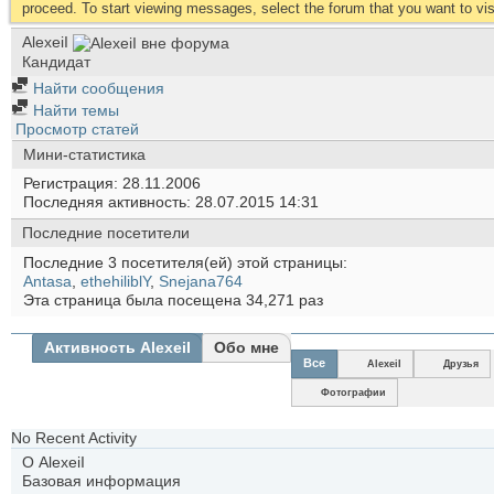
proceed. To start viewing messages, select the forum that you want to visi
AlexeiI
Кандидат
Найти сообщения
Найти темы
Просмотр статей
Мини-статистика
Регистрация
28.11.2006
Последняя активность
28.07.2015
14:31
Последние посетители
Последние 3 посетителя(ей) этой страницы:
Antasa
,
ethehiliblY
,
Snejana764
Эта страница была посещена
34,271
раз
Активность AlexeiI
Обо мне
Все
AlexeiI
Друзья
Фотографии
No Recent Activity
О AlexeiI
Базовая информация