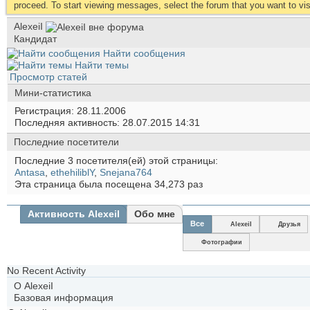
proceed. To start viewing messages, select the forum that you want to visi
AlexeiI
Кандидат
Найти сообщения
Найти темы
Просмотр статей
Мини-статистика
Регистрация
28.11.2006
Последняя активность
28.07.2015
14:31
Последние посетители
Последние 3 посетителя(ей) этой страницы:
Antasa
,
ethehiliblY
,
Snejana764
Эта страница была посещена
34,273
раз
Активность AlexeiI
Обо мне
Все
AlexeiI
Друзья
Фотографии
No Recent Activity
О AlexeiI
Базовая информация