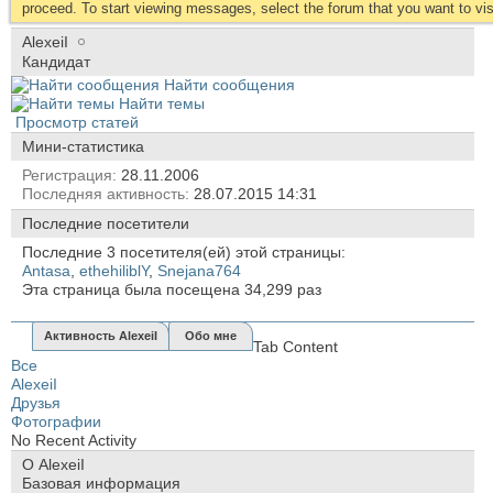
proceed. To start viewing messages, select the forum that you want to visi
AlexeiI
Кандидат
Найти сообщения
Найти темы
Просмотр статей
Мини-статистика
Регистрация
28.11.2006
Последняя активность
28.07.2015
14:31
Последние посетители
Последние 3 посетителя(ей) этой страницы:
Antasa
,
ethehiliblY
,
Snejana764
Эта страница была посещена
34,299
раз
Активность AlexeiI
Обо мне
Tab Content
Все
AlexeiI
Друзья
Фотографии
No Recent Activity
О AlexeiI
Базовая информация