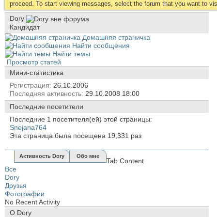
proceed. To start viewing messages, select the forum that you want to visi
Dory
Кандидат
Домашняя страничка
Найти сообщения
Найти темы
Просмотр статей
Мини-статистика
Регистрация
26.10.2006
Последняя активность
29.10.2008
18:00
Последние посетители
Последние 1 посетителя(ей) этой страницы:
Snejana764
Эта страница была посещена
19,331
раз
Активность Dory
Обо мне
Tab Content
Все
Dory
Друзья
Фотографии
No Recent Activity
О Dory