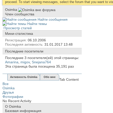
proceed. To start viewing messages, select the forum that you want to visi
Osimka
Член сообщества
Найти сообщения
Найти темы
Просмотр статей
Мини-статистика
Регистрация
06.10.2006
Последняя активность
31.01.2017
13:48
Последние посетители
Последние 3 посетителя(ей) этой страницы:
Amarina
,
migov
,
Snejana764
Эта страница была посещена
35,191
раз
Активность Osimka
Обо мне
Tab Content
Все
Osimka
Друзья
Фотографии
No Recent Activity
О Osimka
Базовая информация