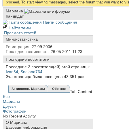
proceed. To start viewing messages, select the forum that you want to visi
Мариана
Кандидат
Найти сообщения
Найти темы
Просмотр статей
Мини-статистика
Регистрация
27.09.2006
Последняя активность
26.05.2011
11:23
Последние посетители
Последние 2 посетителя(ей) этой страницы:
Ivan34
,
Snejana764
Эта страница была посещена
43,351
раз
Активность Мариана
Обо мне
Tab Content
Все
Мариана
Друзья
Фотографии
No Recent Activity
О Мариана
Базовая информация