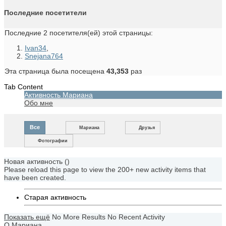
Последние посетители
Последние 2 посетителя(ей) этой страницы:
Ivan34
,
Snejana764
Эта страница была посещена
43,353
раз
Tab Content
Активность Мариана
Обо мне
Все
Мариана
Друзья
Фотографии
Новая активность (
)
Please reload this page to view the 200+ new activity items that
have been created.
Старая активность
Показать ещё
No More Results
No Recent Activity
О Мариана