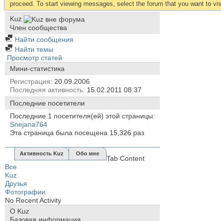
proceed. To start viewing messages, select the forum that you want to visi
Kuz
Член сообщества
Найти сообщения
Найти темы
Просмотр статей
Мини-статистика
Регистрация
20.09.2006
Последняя активность
15.02.2011
08:37
Последние посетители
Последние 1 посетителя(ей) этой страницы:
Snejana764
Эта страница была посещена
15,326
раз
Активность Kuz
Обо мне
Tab Content
Все
Kuz
Друзья
Фотографии
No Recent Activity
О Kuz
Базовая информация