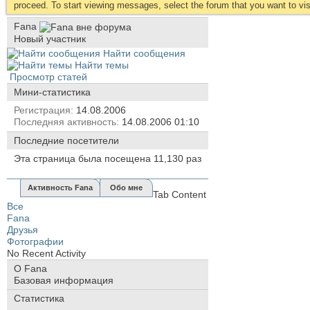
proceed. To start viewing messages, select the forum that you want to visi
Fana
Новый участник
Найти сообщения
Найти темы
Просмотр статей
Мини-статистика
Регистрация
14.08.2006
Последняя активность
14.08.2006
01:10
Последние посетители
Эта страница была посещена
11,130
раз
Активность Fana
Обо мне
Tab Content
Все
Fana
Друзья
Фотографии
No Recent Activity
О Fana
Базовая информация
Статистика