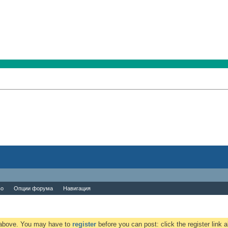
во
Опции форума
Навигация
k above. You may have to
register
before you can post: click the register link