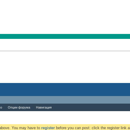
во
Опции форума
Навигация
k above. You may have to
register
before you can post: click the register link