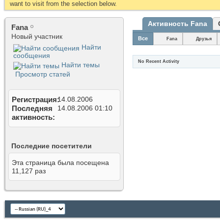
want to visit from the selection below.
Активность Fana
Fana
Новый участник
Все
Fana
Друзья
Найти
сообщения
No Recent Activity
Найти темы
Просмотр статей
Регистрация
14.08.2006
Последняя
14.08.2006
01:10
активность
Последние посетители
Эта страница была посещена
11,127
раз