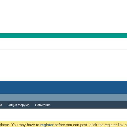
во
Опции форума
Навигация
k above. You may have to
register
before you can post: click the register link