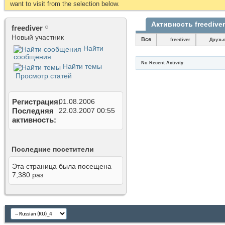
want to visit from the selection below.
Активность freediver
freediver
Новый участник
Все
freediver
Друзь
Найти
сообщения
No Recent Activity
Найти темы
Просмотр статей
Регистрация
01.08.2006
Последняя
22.03.2007
00:55
активность
Последние посетители
Эта страница была посещена
7,380
раз