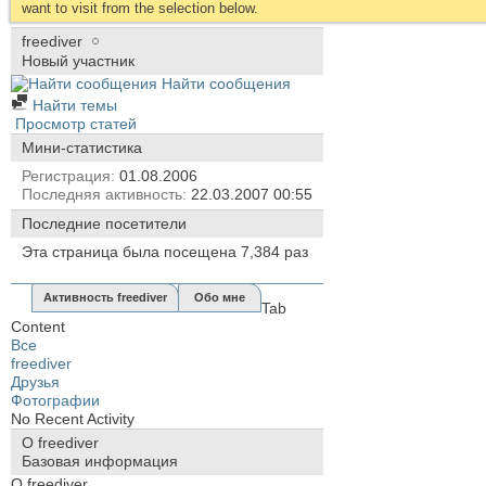
want to visit from the selection below.
freediver
Новый участник
Найти сообщения
Найти темы
Просмотр статей
Мини-статистика
Регистрация
01.08.2006
Последняя активность
22.03.2007
00:55
Последние посетители
Эта страница была посещена
7,384
раз
Активность freediver
Обо мне
Tab
Content
Все
freediver
Друзья
Фотографии
No Recent Activity
О freediver
Базовая информация
О freediver