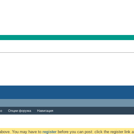
во
Опции форума
Навигация
k above. You may have to
register
before you can post: click the register link