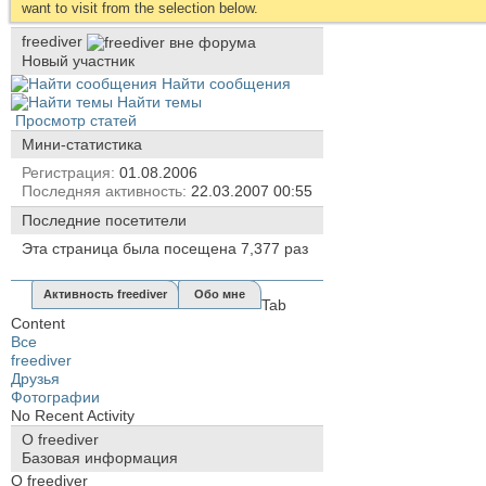
want to visit from the selection below.
freediver
Новый участник
Найти сообщения
Найти темы
Просмотр статей
Мини-статистика
Регистрация
01.08.2006
Последняя активность
22.03.2007
00:55
Последние посетители
Эта страница была посещена
7,377
раз
Активность freediver
Обо мне
Tab
Content
Все
freediver
Друзья
Фотографии
No Recent Activity
О freediver
Базовая информация
О freediver