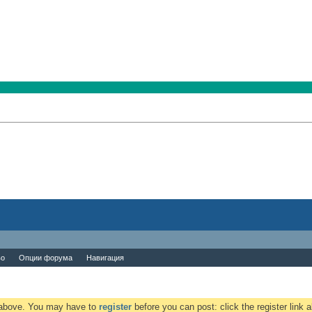
во
Опции форума
Навигация
k above. You may have to
register
before you can post: click the register link