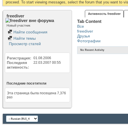
proceed. To start viewing messages, select the forum that you want to visi
Активность freediver
freediver
Tab Content
Новый участник
Все
freediver
Найти сообщения
Друзья
Найти темы
Фотографии
Просмотр статей
No Recent Activity
Регистрация
01.08.2006
Последняя
22.03.2007
00:55
активность
Последние посетители
Эта страница была посещена
7,376
раз