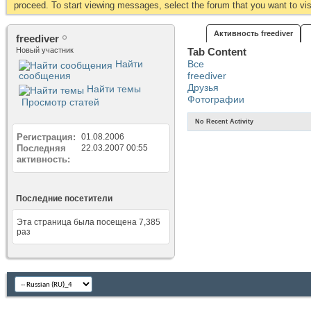
proceed. To start viewing messages, select the forum that you want to visi
Активность freediver
freediver
Новый участник
Tab Content
Найти
Все
сообщения
freediver
Друзья
Найти темы
Фотографии
Просмотр статей
No Recent Activity
Регистрация
01.08.2006
Последняя
22.03.2007
00:55
активность
Последние посетители
Эта страница была посещена
7,385
раз