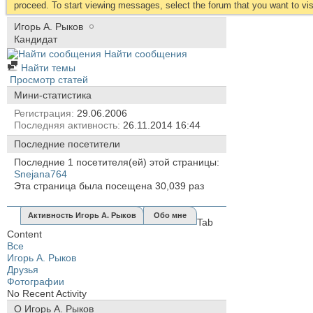
proceed. To start viewing messages, select the forum that you want to visi
Игорь А. Рыков
Кандидат
Найти сообщения
Найти темы
Просмотр статей
Мини-статистика
Регистрация
29.06.2006
Последняя активность
26.11.2014
16:44
Последние посетители
Последние 1 посетителя(ей) этой страницы:
Snejana764
Эта страница была посещена
30,039
раз
Активность Игорь А. Рыков
Обо мне
Tab
Content
Все
Игорь А. Рыков
Друзья
Фотографии
No Recent Activity
О Игорь А. Рыков