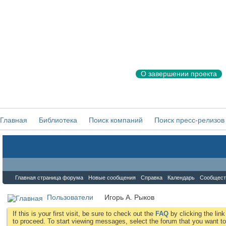
О завершении проекта
Главная
Библиотека
Поиск компаний
Поиск пресс-релизов
Форум
Главная страница форума
Новые сообщения
Справка
Календарь
Сообщест
Пользователи
Игорь А. Рыков
If this is your first visit, be sure to check out the
FAQ
by clicking the li
to proceed. To start viewing messages, select the forum that you want to 