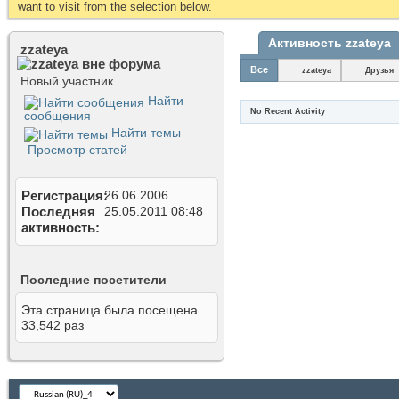
want to visit from the selection below.
Активность zzateya
zzateya
Все
zzateya
Друзья
Новый участник
Найти
No Recent Activity
сообщения
Найти темы
Просмотр статей
Регистрация
26.06.2006
Последняя
25.05.2011
08:48
активность
Последние посетители
Эта страница была посещена
33,542
раз