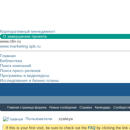
Корпоративный менеджмент
О завершении проекта
www.cfin.ru
www.marketing.spb.ru
Главная
Библиотека
Поиск компаний
Поиск пресс-релизов
Программы и видеокурсы
Исследования и бизнес-планы
Форум
Главная страница форума
Новые сообщения
Справка
Календарь
Сообщест
Пользователи
zzateya
If this is your first visit, be sure to check out the
FAQ
by clicking the lin