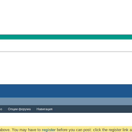
во
Опции форума
Навигация
k above. You may have to
register
before you can post: click the register link