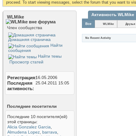
proceed. To start viewing messages, select the forum that you want to visi
Активность WLMike
WLMike
Все
WLMike
Друзья
Член сообщества
No Recent Activity
Домашняя страничка
Найти
сообщения
Найти темы
Просмотр статей
Регистрация
16.05.2006
Последняя
25.04.2011
15:05
активность
Последние посетители
Последние 10 посетителя(ей)
этой страницы:
Alicia Gonzalez Garcia
,
Almudena Lopez
,
barrava
,