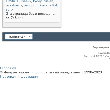
Dmitri_D
,
isaevk
,
lovkiy_ruslan
,
nzakharov
,
paugom
,
Snejana764
,
softx
Эта страница была посещена
44,748
раз
Текущее время
Powered 
Copyright © 2026 vBullet
О проекте
© Интернет-проект «Корпоративный менеджмент», 1998–2023
Правовая информация