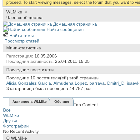
proceed. To start viewing messages, select the forum that you want to visi
WLMike
Член сообщества
Домашняя страничка
Найти сообщения
Найти темы
Просмотр статей
Мини-статистика
Регистрация
16.05.2006
Последняя активность
25.04.2011
15:05
Последние посетители
Последние 10 посетителя(ей) этой страницы:
Alicia Gonzalez Garcia
,
Almudena Lopez
,
barrava
,
Dmitri_D
,
isaevk
Эта страница была посещена
44,757
раз
Активность WLMike
Обо мне
Tab Content
Все
WLMike
Друзья
Фотографии
No Recent Activity
О WLMike