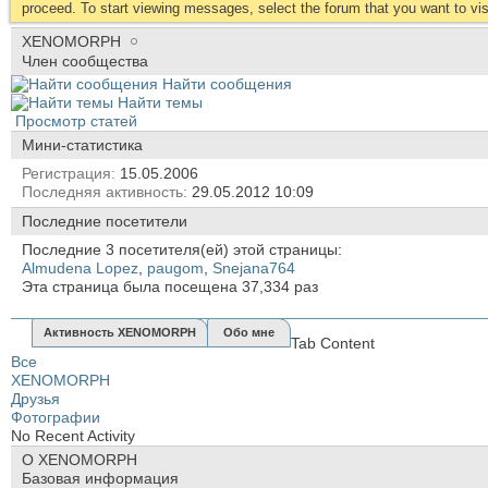
proceed. To start viewing messages, select the forum that you want to visi
XENOMORPH
Член сообщества
Найти сообщения
Найти темы
Просмотр статей
Мини-статистика
Регистрация
15.05.2006
Последняя активность
29.05.2012
10:09
Последние посетители
Последние 3 посетителя(ей) этой страницы:
Almudena Lopez
,
paugom
,
Snejana764
Эта страница была посещена
37,334
раз
Активность XENOMORPH
Обо мне
Tab Content
Все
XENOMORPH
Друзья
Фотографии
No Recent Activity
О XENOMORPH
Базовая информация