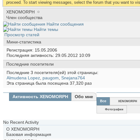
proceed. To start viewing messages, select the forum that you want to visi
XENOMORPH
Член сообщества
Найти сообщения
Найти темы
Просмотр статей
Мини-статистика
Регистрация
15.05.2006
Последняя активность
29.05.2012
10:09
Последние посетители
Последние 3 посетителя(ей) этой страницы:
Almudena Lopez
,
paugom
,
Snejana764
Эта страница была посещена
37,320
раз
Активность XENOMORPH
Обо мне
Все
XENOMORPH
Фотографии
No Recent Activity
О XENOMORPH
Базовая информация