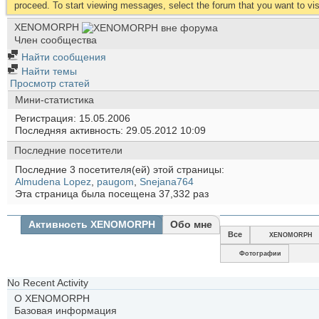
proceed. To start viewing messages, select the forum that you want to visi
XENOMORPH
Член сообщества
Найти сообщения
Найти темы
Просмотр статей
Мини-статистика
Регистрация
15.05.2006
Последняя активность
29.05.2012
10:09
Последние посетители
Последние 3 посетителя(ей) этой страницы:
Almudena Lopez
,
paugom
,
Snejana764
Эта страница была посещена
37,332
раз
Активность XENOMORPH
Обо мне
Все
XENOMORPH
Фотографии
No Recent Activity
О XENOMORPH
Базовая информация