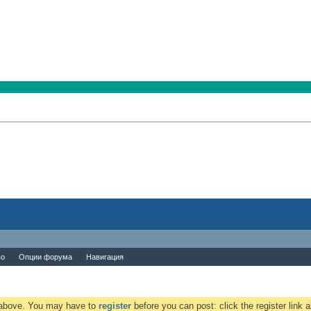
во
Опции форума
Навигация
k above. You may have to
register
before you can post: click the register link