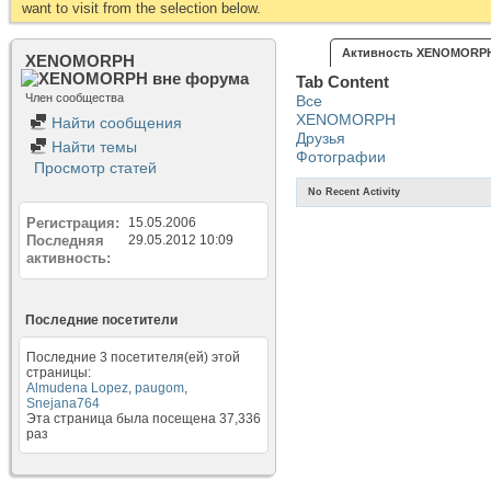
want to visit from the selection below.
Активность XENOMORP
XENOMORPH
Tab Content
Член сообщества
Все
XENOMORPH
Найти сообщения
Друзья
Найти темы
Фотографии
Просмотр статей
No Recent Activity
Регистрация
15.05.2006
Последняя
29.05.2012
10:09
активность
Последние посетители
Последние 3 посетителя(ей) этой
страницы:
Almudena Lopez
,
paugom
,
Snejana764
Эта страница была посещена
37,336
раз