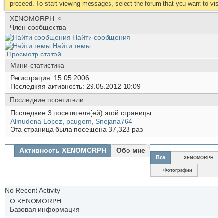
proceed. To start viewing messages, select the forum that you want to visi
XENOMORPH
Член сообщества
Найти сообщения
Найти темы
Просмотр статей
Мини-статистика
Регистрация
15.05.2006
Последняя активность
29.05.2012
10:09
Последние посетители
Последние 3 посетителя(ей) этой страницы:
Almudena Lopez
,
paugom
,
Snejana764
Эта страница была посещена
37,323
раз
Активность XENOMORPH
Обо мне
Все
XENOMORPH
Фотографии
No Recent Activity
О XENOMORPH
Базовая информация