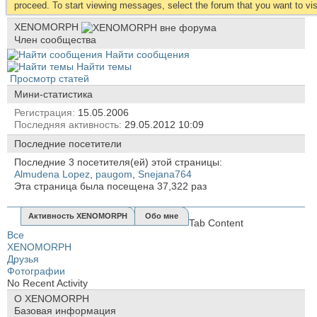
proceed. To start viewing messages, select the forum that you want to visi
XENOMORPH
Член сообщества
Найти сообщения
Найти темы
Просмотр статей
Мини-статистика
Регистрация
15.05.2006
Последняя активность
29.05.2012
10:09
Последние посетители
Последние 3 посетителя(ей) этой страницы:
Almudena Lopez
,
paugom
,
Snejana764
Эта страница была посещена
37,322
раз
Активность XENOMORPH
Обо мне
Tab Content
Все
XENOMORPH
Друзья
Фотографии
No Recent Activity
О XENOMORPH
Базовая информация