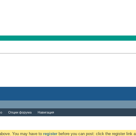
во
Опции форума
Навигация
k above. You may have to
register
before you can post: click the register link