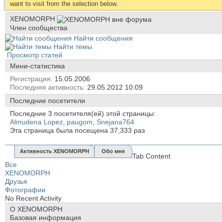
want to visit from the selection below.
XENOMORPH
Член сообщества
Найти сообщения
Найти темы
Просмотр статей
Мини-статистика
Регистрация
15.05.2006
Последняя активность
29.05.2012
10:09
Последние посетители
Последние 3 посетителя(ей) этой страницы:
Almudena Lopez
,
paugom
,
Snejana764
Эта страница была посещена
37,333
раз
Активность XENOMORPH
Обо мне
Tab Content
Все
XENOMORPH
Друзья
Фотографии
No Recent Activity
О XENOMORPH
Базовая информация