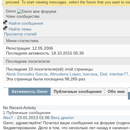
proceed. To start viewing messages, select the forum that you want to visi
Genn
Член сообщества
Найти сообщения
Найти темы
Просмотр статей
Мини-статистика
Регистрация
12.05.2006
Последняя активность
18.10.2015
05:36
Последние посетители
Последние 10 посетителя(ей) этой страницы:
Alicia Gonzalez Garcia
,
Almudena Lopez
,
barrava
,
Dsd
,
interbar77
,
Эта страница была посещена
98,265
раз
Активность Genn
Публичные сообщения
Обо мне
No Recent Activity
1
Публичные сообщения
AlexT
-
23.01.2013
01:06
Весь диалог
Genn, здравствуйте! Почитал ваши сообщения на форуме (годич
бюджетировании. Дело в том, что несколько лет назад я начина