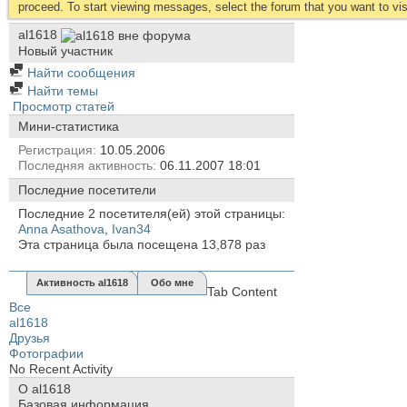
proceed. To start viewing messages, select the forum that you want to visi
al1618
Новый участник
Найти сообщения
Найти темы
Просмотр статей
Мини-статистика
Регистрация
10.05.2006
Последняя активность
06.11.2007
18:01
Последние посетители
Последние 2 посетителя(ей) этой страницы:
Anna Asathova
,
Ivan34
Эта страница была посещена
13,878
раз
Активность al1618
Обо мне
Tab Content
Все
al1618
Друзья
Фотографии
No Recent Activity
О al1618
Базовая информация