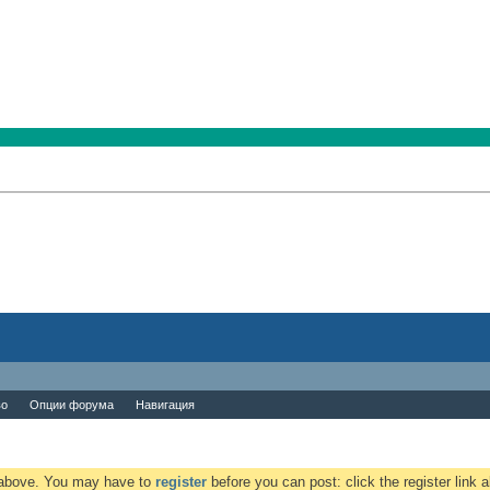
во
Опции форума
Навигация
k above. You may have to
register
before you can post: click the register link