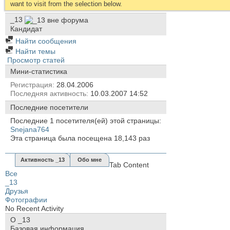
want to visit from the selection below.
_13
Кандидат
Найти сообщения
Найти темы
Просмотр статей
Мини-статистика
Регистрация
28.04.2006
Последняя активность
10.03.2007
14:52
Последние посетители
Последние 1 посетителя(ей) этой страницы:
Snejana764
Эта страница была посещена
18,143
раз
Активность _13
Обо мне
Tab Content
Все
_13
Друзья
Фотографии
No Recent Activity
О _13
Базовая информация