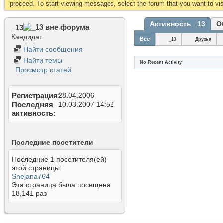
proceed. To start viewing messages, select the forum that you want to visi
Активность _13
О
_13
Кандидат
Все
_13
Друзья
Найти сообщения
Найти темы
No Recent Activity
Просмотр статей
Регистрация
28.04.2006
Последняя
10.03.2007
14:52
активность
Последние посетители
Последние 1 посетителя(ей)
этой страницы:
Snejana764
Эта страница была посещена
18,141
раз