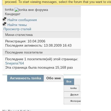
proceed. To start viewing messages, select the forum that you want to visi
tonka
Кандидат
Найти сообщения
Найти темы
Просмотр статей
Мини-статистика
Регистрация
10.04.2006
Последняя активность
13.08.2009
16:43
Последние посетители
Последние 1 посетителя(ей) этой страницы:
Snejana764
Эта страница была посещена
15,168
раз
Активность tonka
Обо мне
Все
tonka
Друзья
Фотографии