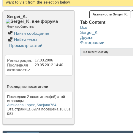
want to visit from the selection below.
Активность Sergei_K.
Sergei_K.
Tab Content
Член сообщества
Все
Sergei_K.
Найти сообщения
Друзья
Найти темы
Фотографии
Просмотр статей
No Recent Activity
Регистрация
17.03.2006
Последняя
29.05.2012
14:40
активность
Последние посетители
Последние 2 посетителя(ей) этой
страницы:
Almudena Lopez
,
Snejana764
Эта страница была посещена
18,651
раз