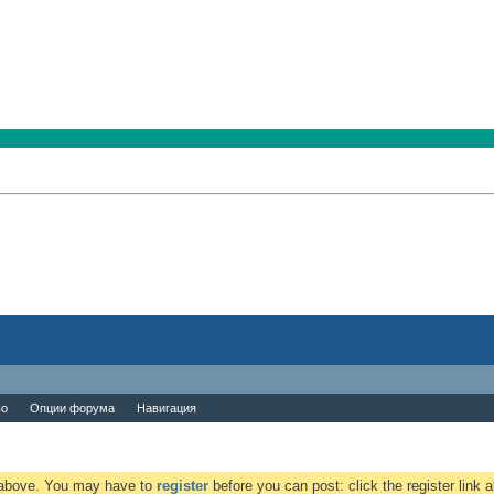
во
Опции форума
Навигация
k above. You may have to
register
before you can post: click the register link