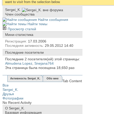
want to visit from the selection below.
Sergei_K.
Член сообщества
Найти сообщения
Найти темы
Просмотр статей
Мини-статистика
Регистрация
17.03.2006
Последняя активность
29.05.2012
14:40
Последние посетители
Последние 2 посетителя(ей) этой страницы:
Almudena Lopez
,
Snejana764
Эта страница была посещена
18,650
раз
Активность Sergei_K.
Обо мне
Tab Content
Все
Sergei_K.
Друзья
Фотографии
No Recent Activity
О Sergei_K.
Базовая информация