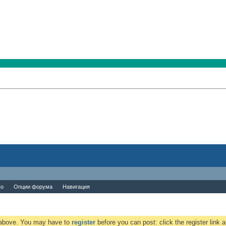
во
Опции форума
Навигация
k above. You may have to
register
before you can post: click the register link