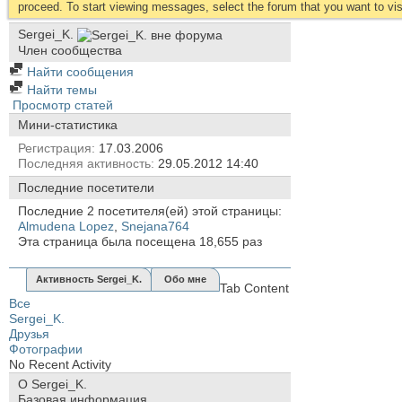
proceed. To start viewing messages, select the forum that you want to visi
Sergei_K.
Член сообщества
Найти сообщения
Найти темы
Просмотр статей
Мини-статистика
Регистрация
17.03.2006
Последняя активность
29.05.2012
14:40
Последние посетители
Последние 2 посетителя(ей) этой страницы:
Almudena Lopez
,
Snejana764
Эта страница была посещена
18,655
раз
Активность Sergei_K.
Обо мне
Tab Content
Все
Sergei_K.
Друзья
Фотографии
No Recent Activity
О Sergei_K.
Базовая информация