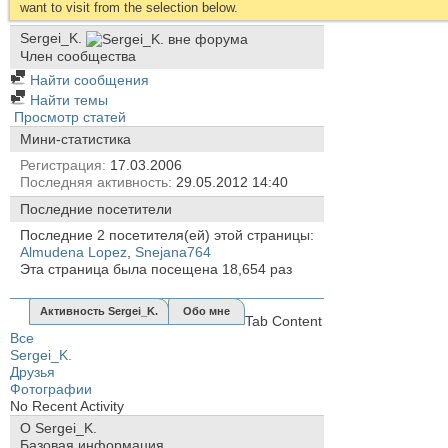
want to visit from the selection below.
Sergei_K.
Член сообщества
Найти сообщения
Найти темы
Просмотр статей
Мини-статистика
Регистрация
17.03.2006
Последняя активность
29.05.2012
14:40
Последние посетители
Последние 2 посетителя(ей) этой страницы:
Almudena Lopez
,
Snejana764
Эта страница была посещена
18,654
раз
Активность Sergei_K.
Обо мне
Tab Content
Все
Sergei_K.
Друзья
Фотографии
No Recent Activity
О Sergei_K.
Базовая информация