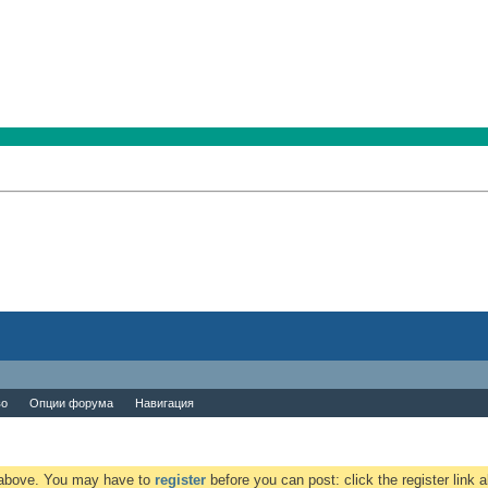
во
Опции форума
Навигация
k above. You may have to
register
before you can post: click the register link