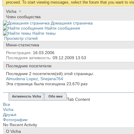
proceed. To start viewing messages, select the forum that you want to visi
Vicha
Член сообщества
Домашняя страничка
Найти сообщения
Найти темы
Просмотр статей
Мини-статистика
Регистрация
16.03.2006
Последняя активность
09.12.2009
13:53
Последние посетители
Последние 2 посетителя(ей) этой страницы:
Almudena Lopez
,
Snejana764
Эта страница была посещена
23,670
раз
Активность Vicha
Обо мне
Tab Content
Все
Vicha
Друзья
Фотографии
No Recent Activity
О Vicha